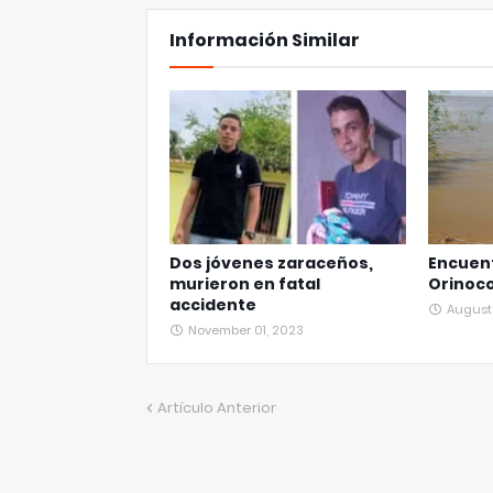
Información Similar
Dos jóvenes zaraceños,
Encuent
murieron en fatal
Orinoc
accidente
August 
November 01, 2023
Artículo Anterior