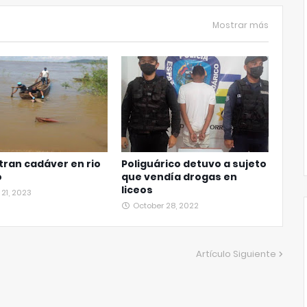
Mostrar más
ran cadáver en rio
Poliguárico detuvo a sujeto
o
que vendía drogas en
liceos
21, 2023
October 28, 2022
Artículo Siguiente