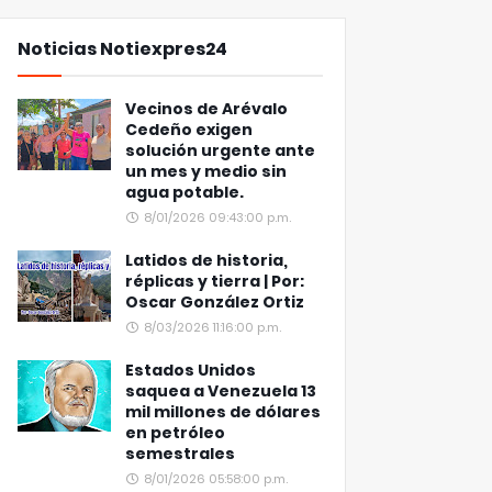
Noticias Notiexpres24
Vecinos de Arévalo
Cedeño exigen
solución urgente ante
un mes y medio sin
agua potable.
8/01/2026 09:43:00 p.m.
Latidos de historia,
réplicas y tierra | Por:
Oscar González Ortiz
8/03/2026 11:16:00 p.m.
Estados Unidos
saquea a Venezuela 13
mil millones de dólares
en petróleo
semestrales
8/01/2026 05:58:00 p.m.