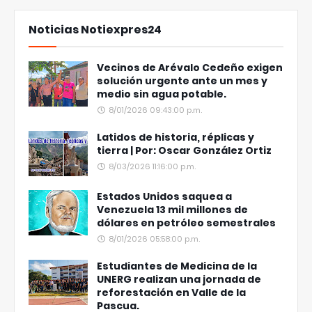
Noticias Notiexpres24
Vecinos de Arévalo Cedeño exigen
solución urgente ante un mes y
medio sin agua potable.
8/01/2026 09:43:00 p.m.
Latidos de historia, réplicas y
tierra | Por: Oscar González Ortiz
8/03/2026 11:16:00 p.m.
Estados Unidos saquea a
Venezuela 13 mil millones de
dólares en petróleo semestrales
8/01/2026 05:58:00 p.m.
Estudiantes de Medicina de la
UNERG realizan una jornada de
reforestación en Valle de la
Pascua.