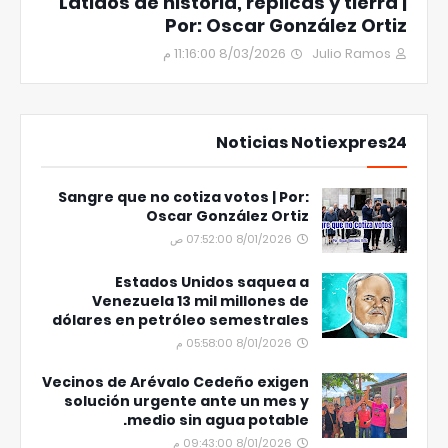
Latidos de historia, réplicas y tierra |
Por: Oscar González Ortiz
8/03/2026 11:16:00 م
Julio Ramos
Noticias Notiexpres24
Sangre que no cotiza votos | Por:
Oscar González Ortiz
8/01/2026 07:52:00 ص
Estados Unidos saquea a
Venezuela 13 mil millones de
dólares en petróleo semestrales
8/01/2026 05:58:00 م
Vecinos de Arévalo Cedeño exigen
solución urgente ante un mes y
medio sin agua potable.
8/01/2026 09:43:00 م