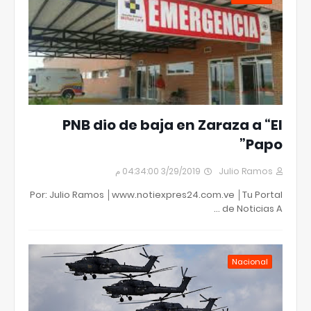
PNB dio de baja en Zaraza a “El
Papo”
3/29/2019 04:34:00 م
Julio Ramos
Por: Julio Ramos │www.notiexpres24.com.ve │Tu Portal
de Noticias A …
Nacional