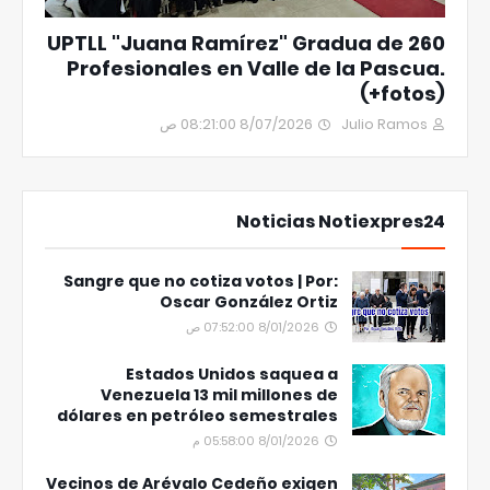
UPTLL "Juana Ramírez" Gradua de 260
Profesionales en Valle de la Pascua.
(+fotos)
8/07/2026 08:21:00 ص
Julio Ramos
Noticias Notiexpres24
Sangre que no cotiza votos | Por:
Oscar González Ortiz
8/01/2026 07:52:00 ص
Estados Unidos saquea a
Venezuela 13 mil millones de
dólares en petróleo semestrales
8/01/2026 05:58:00 م
Vecinos de Arévalo Cedeño exigen