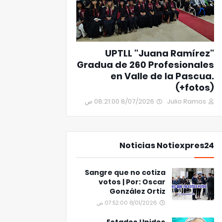
UPTLL "Juana Ramírez"
Gradua de 260 Profesionales
en Valle de la Pascua.
(+fotos)
8/07/2026 08:21:00 ص
Julio Ramos
Noticias Notiexpres24
Sangre que no cotiza
votos | Por: Oscar
González Ortiz
8/01/2026 07:52:00 ص