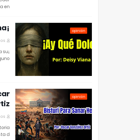
 en …
¡Ay, qué dolor! Por: Deisy Viana
opinión
mos
a su
guno…
car
opinión
tiz
mos
toria
ta d…