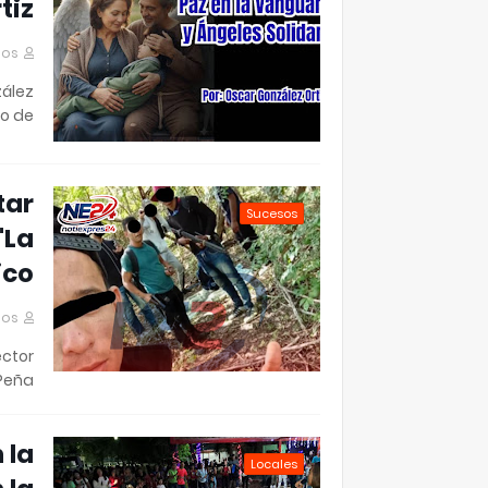
tiz
mos
zález
o de …
tar
Sucesos
"La
co.
mos
ector
Peña&…
 la
Locales