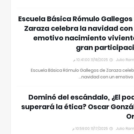
Escuela Básica Rómulo Gallegos
Zaraza celebra la navidad con
emotivo nacimiento vivient
gran participac
11/18/2025 10:41:00 م
Julio Ra
Escuela Básica Rómulo Gallegos de Zaraza celeb
navidad con un emotivo 
Dominó del escándalo, ¿El po
superará la ética? Oscar Gonzá
Or
11/17/2025 10:59:00 م
Julio Ra