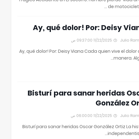
de motocicleta
11/22/2025 09:37:00 ص
Julio Ra
¡Ay, qué dolor! Por: Deisy Viana Cada quien vive el dolor 
manera. Al
Bisturí para sanar heridas Os
González Or
11/22/2025 06:00:00 ص
Julio Ra
Bisturí para sanar heridas Oscar González Ortiz La his
independentis