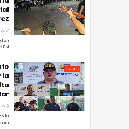
 la
ial
rez
mos
ad en
 Pol…
nte
Locales
 la
lta
lar
mos
 y la
n en…