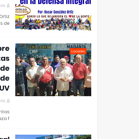
mos
Ortiz
 de …
bre
Locales
tas
ude
 de
UV.
mos
untas
za f…