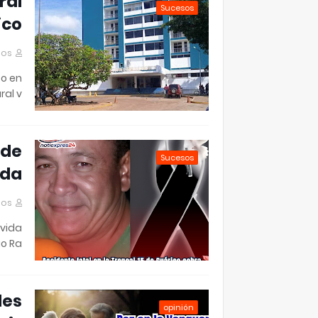
ral
Sucesos
ico
mos
to en
al v…
 de
Sucesos
ida
mos
 vida
o Ra…
les
opinión