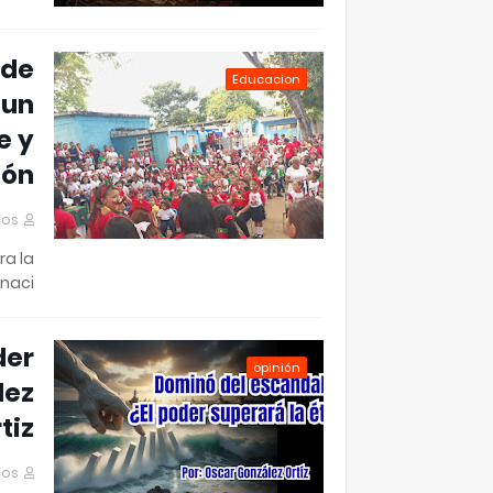
 de
Educacion
 un
e y
ión
mos
ra la
naci…
der
opinión
lez
tiz
mos