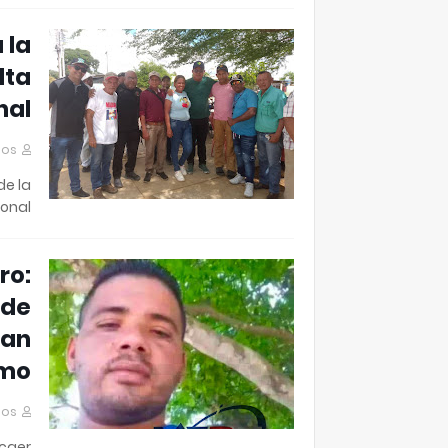
 la
lta
nal
mos
de la
nal …
ro:
 de
San
imo
mos
 caer