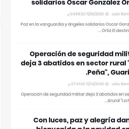
solidarios Oscar González Or
11/25/2025 04:56:00 م
Julio Ra
Paz en la vanguardia y ángeles solidarios Oscar Gon
Ortiz El destin
Operación de seguridad mili
deja 3 abatidos en sector rural 
Peña", Guari
11/24/2025 07:41:00 م
Julio Ra
Operación de seguridad militar deja 3 abatidos en s
rural "La 
Con luces, paz y alegría dan