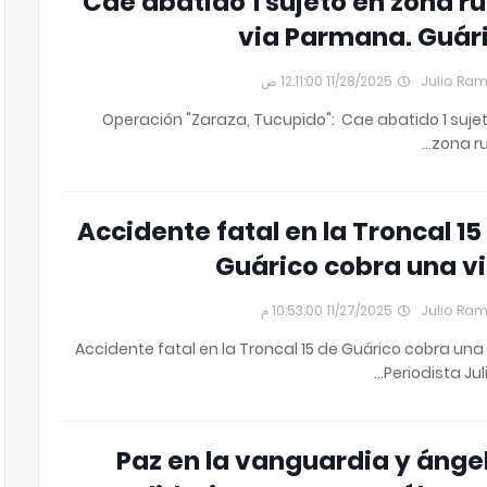
Cae abatido 1 sujeto en zona ru
via Parmana. Guár
11/28/2025 12:11:00 ص
Julio Ra
Operación "Zaraza, Tucupido": Cae abatido 1 suje
zona rur
Accidente fatal en la Troncal 15
Guárico cobra una v
11/27/2025 10:53:00 م
Julio Ra
Accidente fatal en la Troncal 15 de Guárico cobra una
Periodista Juli
Paz en la vanguardia y ánge