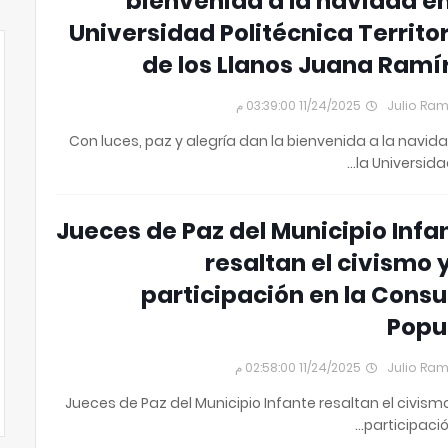
bienvenida a la navidad en
Universidad Politécnica Territor
de los Llanos Juana Ramí
11/24/2025 03:39:00 م
Julio Ra
Con luces, paz y alegría dan la bienvenida a la navid
la Universidad
Jueces de Paz del Municipio Infa
resaltan el civismo y
participación en la Consu
Popu
11/24/2025 02:58:00 م
Julio Ra
Jueces de Paz del Municipio Infante resaltan el civismo
participació