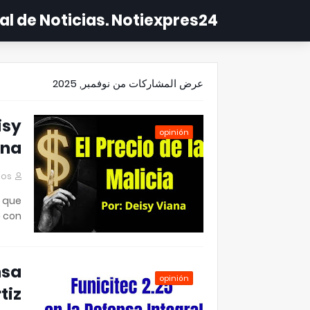
al de Noticias. Notiexpres24
عرض المشاركات من نوفمبر, 2025
isy
opinión
ana
mos
e que
con…
nsa
opinión
tiz