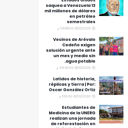
Estados Unidos
saquea a Venezuela 13
mil millones de dólares
en petróleo
semestrales
8/01/2026 05:58:00 م
Vecinos de Arévalo
Cedeño exigen
solución urgente ante
un mes y medio sin
agua potable.
8/01/2026 09:43:00 م
Latidos de historia,
réplicas y tierra | Por:
Oscar González Ortiz
8/03/2026 11:16:00 م
Estudiantes de
Medicina de la UNERG
realizan una jornada
de reforestación en