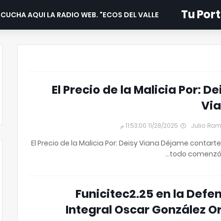
Tu Port
CUCHA AQUI LA RADIO WEB. "ECOS DEL VALLE".
El Precio de la Malicia Por: De
Vi
11/28/2025 11:53:00 م
Julio Ra
El Precio de la Malicia Por: Deisy Viana Déjame contart
todo comenzó 
Funicitec2.25 en la Defe
Integral Oscar González Or